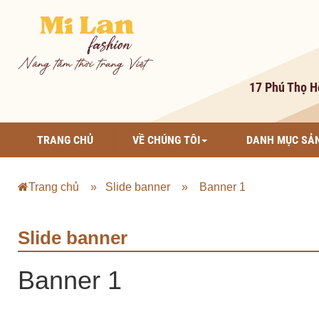
17 Phú Thọ H
TRANG CHỦ
VỀ CHÚNG TÔI
DANH MỤC SẢ
Trang chủ
» Slide banner
» Banner 1
Slide banner
Banner 1