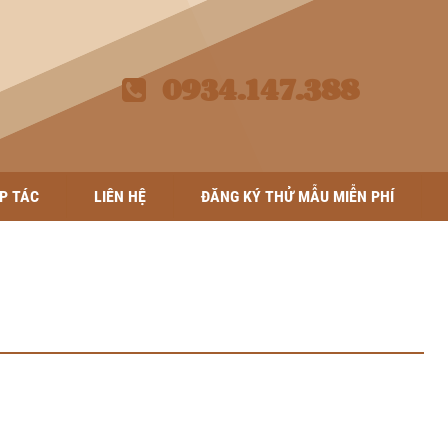
0934.147.388
P TÁC
LIÊN HỆ
ĐĂNG KÝ THỬ MẪU MIỄN PHÍ