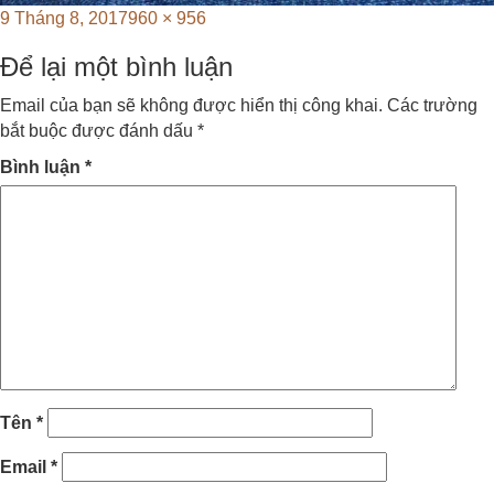
Posted
Full
9 Tháng 8, 2017
960 × 956
on
size
Để lại một bình luận
Email của bạn sẽ không được hiển thị công khai.
Các trường
bắt buộc được đánh dấu
*
Bình luận
*
Tên
*
Email
*