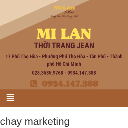
MI LAN
THỜI TRANG JEAN
17 Phú Thọ Hòa - Phường Phú Thọ Hòa - Tân Phú - Thành
phố Hồ Chí Minh
028.3535.9768 - 0934.147.388
0934.147.388
chay marketing