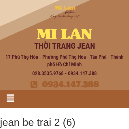
MI LAN
THỜI TRANG JEAN
17 Phú Thọ Hòa - Phường Phú Thọ Hòa - Tân Phú - Thành
phố Hồ Chí Minh
028.3535.9768 - 0934.147.388
0934.147.388
jean be trai 2 (6)