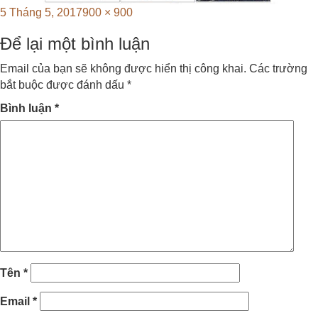
Posted
Full
5 Tháng 5, 2017
900 × 900
on
size
Để lại một bình luận
Email của bạn sẽ không được hiển thị công khai.
Các trường
bắt buộc được đánh dấu
*
Bình luận
*
Tên
*
Email
*