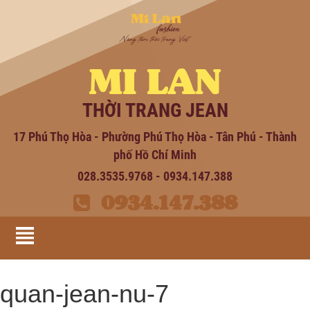
MI LAN
THỜI TRANG JEAN
17 Phú Thọ Hòa - Phường Phú Thọ Hòa - Tân Phú - Thành
phố Hồ Chí Minh
028.3535.9768 - 0934.147.388
0934.147.388
quan-jean-nu-7