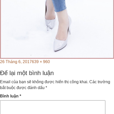
Posted
Full
26 Tháng 6, 2017
639 × 960
on
size
Để lại một bình luận
Email của bạn sẽ không được hiển thị công khai.
Các trường
bắt buộc được đánh dấu
*
Bình luận
*