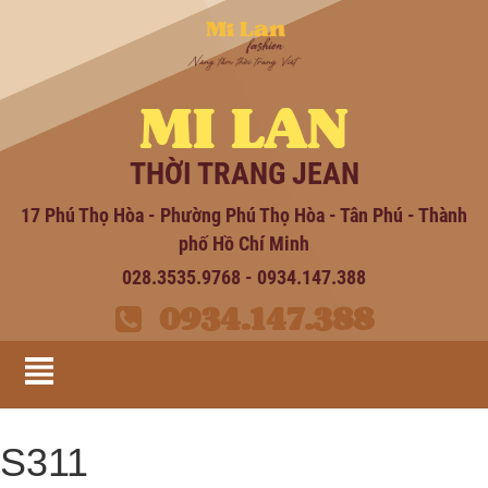
MI LAN
THỜI TRANG JEAN
17 Phú Thọ Hòa - Phường Phú Thọ Hòa - Tân Phú - Thành
phố Hồ Chí Minh
028.3535.9768 - 0934.147.388
0934.147.388
S311