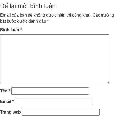
on
size
Để lại một bình luận
Email của bạn sẽ không được hiển thị công khai.
Các trường
bắt buộc được đánh dấu
*
Bình luận
*
Tên
*
Email
*
Trang web