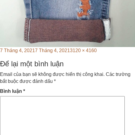
Posted
Full
7 Tháng 4, 2021
7 Tháng 4, 2021
3120 × 4160
on
size
Để lại một bình luận
Email của bạn sẽ không được hiển thị công khai.
Các trường
bắt buộc được đánh dấu
*
Bình luận
*