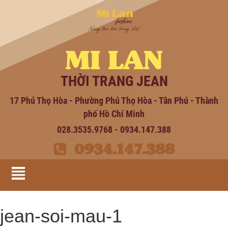
MI LAN
THỜI TRANG JEAN
17 Phú Thọ Hòa - Phường Phú Thọ Hòa - Tân Phú - Thành
phố Hồ Chí Minh
028.3535.9768 - 0934.147.388
0934.147.388
jean-soi-mau-1