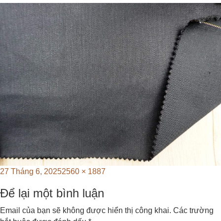
Posted
Full
27 Tháng 6, 2025
2560 × 1887
on
size
Để lại một bình luận
Email của bạn sẽ không được hiển thị công khai.
Các trường