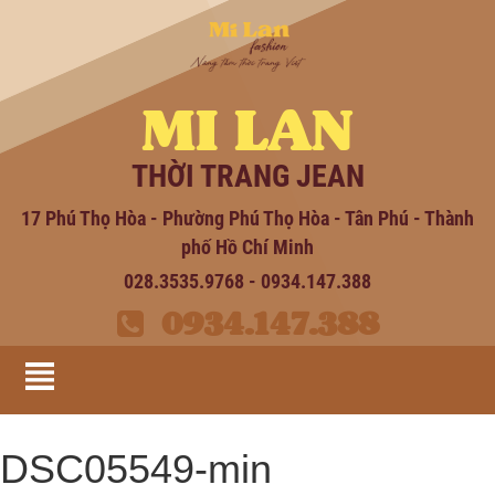
MI LAN
THỜI TRANG JEAN
17 Phú Thọ Hòa - Phường Phú Thọ Hòa - Tân Phú - Thành
phố Hồ Chí Minh
028.3535.9768 - 0934.147.388
0934.147.388
DSC05549-min