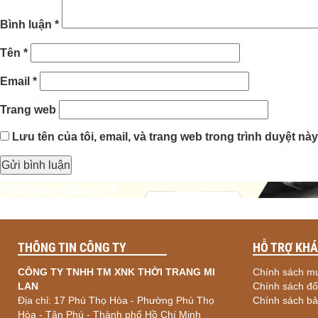
Bình luận
*
Tên
*
Email
*
Trang web
Lưu tên của tôi, email, và trang web trong trình duyệt này 
Điều
Published in
Banner 1
hướng
bài
THÔNG TIN CÔNG TY
HỖ TRỢ KH
viết
CÔNG TY TNHH TM XNK THỜI TRANG MI
Chính sách m
LAN
Chính sách đổi
Địa chỉ: 17 Phú Thọ Hòa - Phường Phú Thọ
Chính sách bả
Hòa - Tân Phú - Thành phố Hồ Chí Minh