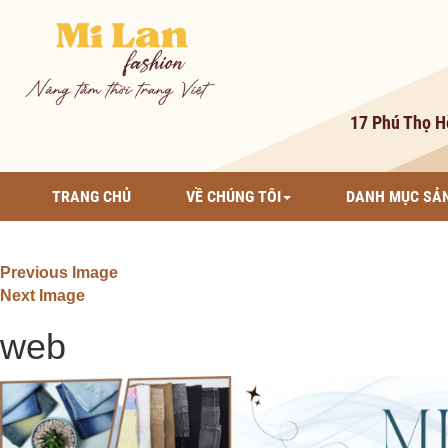
17 Phú Thọ H
TRANG CHỦ
VỀ CHÚNG TÔI
DANH MỤC SẢ
Previous Image
Next Image
web