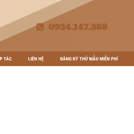
0934.147.388
P TÁC
LIÊN HỆ
ĐĂNG KÝ THỬ MẪU MIỄN PHÍ