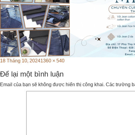
Posted
Full
18 Tháng 10, 2024
1360 × 540
on
size
Để lại một bình luận
Email của bạn sẽ không được hiển thị công khai.
Các trường b