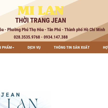
MI LAN
THỜI TRANG JEAN
òa - Phường Phú Thọ Hòa - Tân Phú - Thành phố Hồ Chí Minh
028.3535.9768 - 0934.147.388
N PHẨM
DỊCH VỤ
THÔNG TIN SẢN XUẤT
HỢ